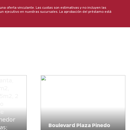
na oferta vinculante. Las cuotas son estimativas y no incluyen las
 un ejecutivo en nuestras sucursales. La aprobación del préstamo está
–
Bloque
anta,
3m2,
85m2, 2
ño
de
omedor
Boulevard Plaza Pinedo
as;