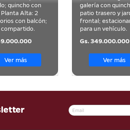
lo; quincho con
galería con quinch
 Planta Alta: 2
patio trasero y jar
orios con balcón;
frontal; estacion
 compartido.
para un vehículo.
49.000.000
Gs. 349.000.000
Ver más
Ver más
letter