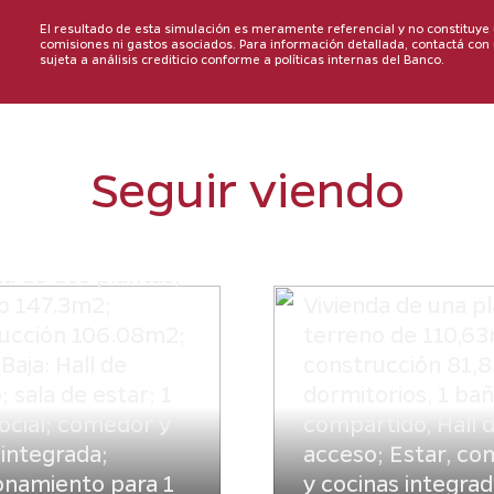
El resultado de esta simulación es meramente referencial y no constituye u
comisiones ni gastos asociados. Para información detallada, contactá con
sujeta a análisis crediticio conforme a políticas internas del Banco.
Seguir viendo
s de Luque -
Hogares de Luque 
nto S.A. - Bloque 2
Nacimiento S.A. – 
1
da de dos plantas,
o 147.3m2;
Vivienda de una pl
ucción 106.08m2;
terreno de 110,6
Baja: Hall de
construcción 81,
 sala de estar; 1
dormitorios, 1 ba
ocial; comedor y
compartido, Hall 
 integrada;
acceso; Estar, c
onamiento para 1
y cocinas integrad