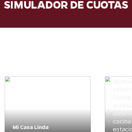
SIMULADOR DE CUOTAS
Hogare
Nacimie
Vivien
terren
constr
Planta 
acceso;
baño s
cocina
Mi Casa Linda
estaci