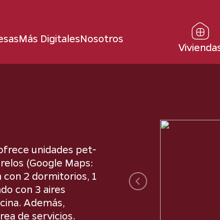
esas
Más Digitales
Nosotros
Vivienda
 ofrece unidades pet-
orelos (Google Maps:
con 2 dormitorios, 1
Anterior
do con 3 aires
ocina. Además,
rea de servicios.