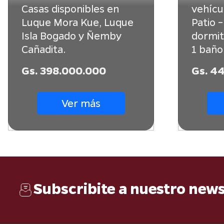
Casas disponibles en
vehícu
Luque Mora Kue, Luque
Patio –
Isla Bogado y Ñemby
dormit
Cañadita.
1 baño
Gs. 398.000.000
Gs. 4
Ver más
Subscribite a nuestro news