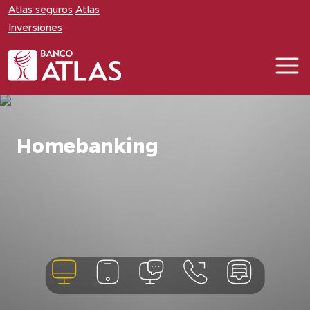
Atlas seguros
Atlas
Inversiones
Homebanking