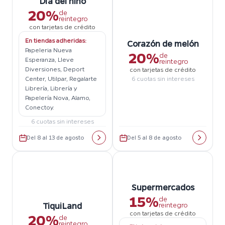
Día del niño
20%
de
reintegro
con tarjetas de crédito
En tiendas adheridas:
Corazón de melón
Papeleria Nueva
20%
de
Esperanza, Lleve
reintegro
Diversiones, Deport
con tarjetas de crédito
Center, Utilpar, Regalarte
6 cuotas sin intereses
Librería, Librería y
Papelería Nova, Alamo,
Conectoy.
6 cuotas sin intereses
Del 8 al 13 de agosto
Del 5 al 8 de agosto
Supermercados
15%
de
reintegro
TiquiLand
con tarjetas de crédito
20%
de
reintegro