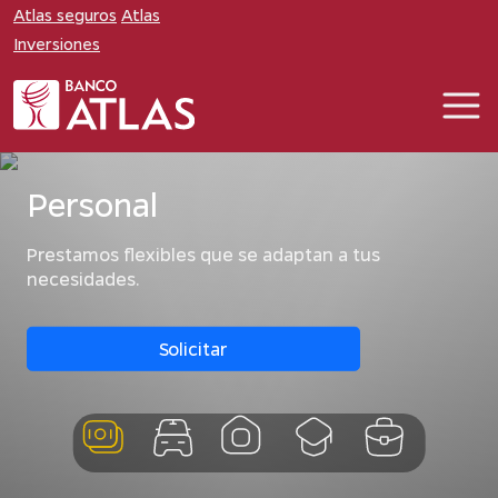
Atlas seguros
Atlas
Inversiones
Personal
Prestamos flexibles que se adaptan a tus
necesidades.
Solicitar